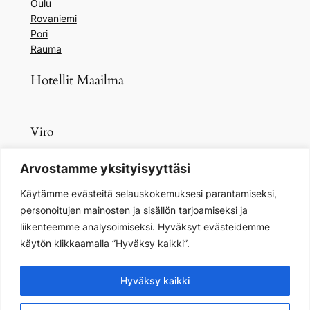
Oulu
Rovaniemi
Pori
Rauma
Hotellit Maailma
Viro
Tallinna
Arvostamme yksityisyyttäsi
Käytämme evästeitä selauskokemuksesi parantamiseksi,
personoitujen mainosten ja sisällön tarjoamiseksi ja
liikenteemme analysoimiseksi. Hyväksyt evästeidemme
käytön klikkaamalla ”Hyväksy kaikki”.
Parhaathotellit.com
Hyväksy kaikki
Parhaat hotellit Suomesta ja maailmalta – suomalaisille.