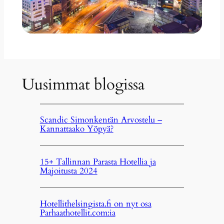
Uusimmat blogissa
Scandic Simonkentän Arvostelu –
Kannattaako Yöpyä?
15+ Tallinnan Parasta Hotellia ja
Majoitusta 2024
Hotellithelsingista.fi on nyt osa
Parhaathotellit.com:ia