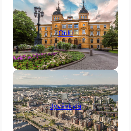
Oulu
Jyväskylä